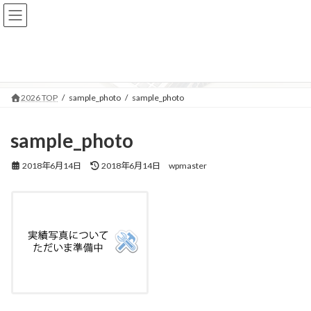
コ
ナ
ン
ビ
テ
ゲ
メディア
ン
ー
ツ
シ
へ
ョ
ス
ン
2026 TOP
sample_photo
sample_photo
キ
に
ッ
移
プ
動
sample_photo
最
2018年6月14日
2018年6月14日
wpmaster
終
更
新
日
時
: