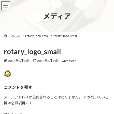
コ
ナ
ン
ビ
テ
ゲ
メディア
ン
ー
ツ
シ
へ
ョ
ス
ン
2026 TOP
rotary_logo_small
rotary_logo_small
キ
に
ッ
移
プ
動
rotary_logo_small
最
2018年6月14日
2018年6月14日
wpmaster
終
更
新
日
時
コメントを残す
:
メールアドレスが公開されることはありません。
※
が付いている
欄は必須項目です