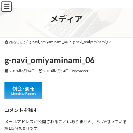
コ
ナ
ン
ビ
テ
ゲ
メディア
ン
ー
ツ
シ
へ
ョ
ス
ン
2026 TOP
g-navi_omiyaminami_06
g-navi_omiyaminami_06
キ
に
ッ
移
プ
動
g-navi_omiyaminami_06
最
2018年6月14日
2018年6月14日
wpmaster
終
更
新
日
時
:
コメントを残す
メールアドレスが公開されることはありません。
※
が付いている
欄は必須項目です