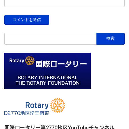
検
索:
国際ロータリー第2770地区YouTubeチャンネル