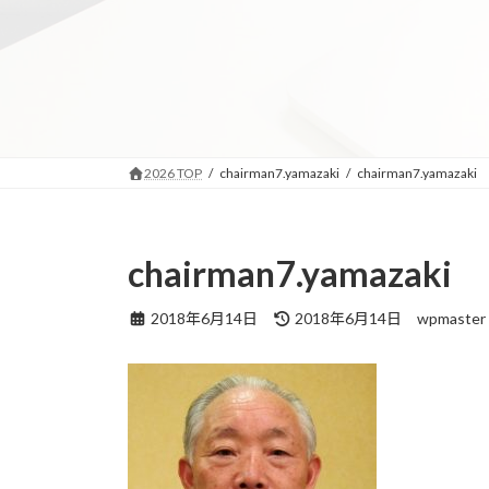
コ
ナ
ン
ビ
テ
ゲ
ン
ー
ツ
シ
へ
ョ
ス
ン
2026 TOP
chairman7.yamazaki
chairman7.yamazaki
キ
に
ッ
移
プ
動
chairman7.yamazaki
最
2018年6月14日
2018年6月14日
wpmaster
終
更
新
日
時
: