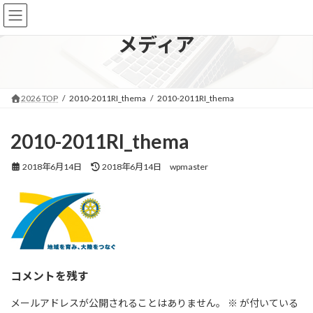
コ
ナ
ン
ビ
テ
ゲ
メディア
ン
ー
ツ
シ
へ
ョ
ス
ン
2026 TOP
2010-2011RI_thema
2010-2011RI_thema
キ
に
ッ
移
プ
動
2010-2011RI_thema
最
2018年6月14日
2018年6月14日
wpmaster
終
更
新
日
時
:
コメントを残す
メールアドレスが公開されることはありません。
※
が付いている