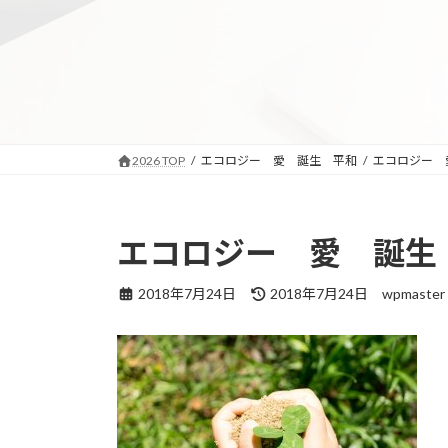
コ
ナ
ン
ビ
テ
ゲ
ン
ー
ツ
シ
へ
ョ
ス
ン
2026 TOP
エコロジー 愛 誕生 平和
エコロジー 
キ
に
ッ
移
プ
動
エコロジー 愛 誕生
最
2018年7月24日
2018年7月24日
wpmaster
終
更
新
日
時
: