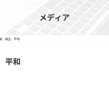
メディア
愛 誕生 平和
 平和