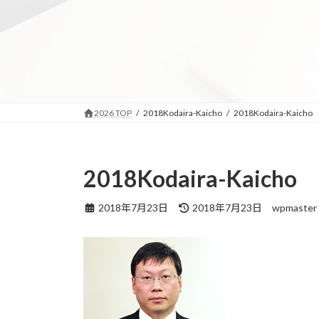
コ
ナ
ン
ビ
テ
ゲ
ン
ー
ツ
シ
へ
ョ
ス
ン
2026 TOP
2018Kodaira-Kaicho
2018Kodaira-Kaicho
キ
に
ッ
移
プ
動
2018Kodaira-Kaicho
最
2018年7月23日
2018年7月23日
wpmaster
終
更
新
日
時
: