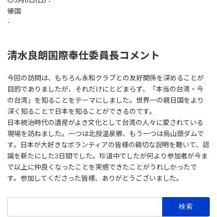
帰国
-
清水良朗国際奉仕委員長コメント
今回の訪問は、もちろん永和クラブとの友好関係を深めることが
目的でありましたが、それだけにとどまらず、「本当の台湾・今
の台湾」を知ることをテーマにしました。世界一の親日国をより
深く知ることで日本を知ることができるのです。
日本統治時代の遺産がよき文化として台湾の人々に愛されている
現場を訪ねました。一つは北投温泉卿、もう一つは烏山頭ダムで
す。日本が大好きなボランティアの皆様の親切な説明を聴いて、認
識を新たにした3日間でした。珍道中でしたが何より参加者が今ま
で以上に仲良くなったことを実感できたことがうれしかったで
す。参加してくださった皆様、ありがとうございました。
検
索: