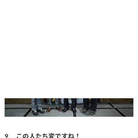
8. 南クラブから法被の贈呈
9. この人たち変ですね！