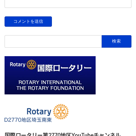
検
索:
国際ロータリー第2770地区YouTubeチャンネル