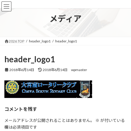
コ
ナ
ン
ビ
テ
ゲ
メディア
ン
ー
ツ
シ
へ
ョ
ス
ン
2026 TOP
header_logo1
header_logo1
キ
に
ッ
移
プ
動
header_logo1
最
2018年6月14日
2018年6月14日
wpmaster
終
更
新
日
時
:
コメントを残す
メールアドレスが公開されることはありません。
※
が付いている
欄は必須項目です