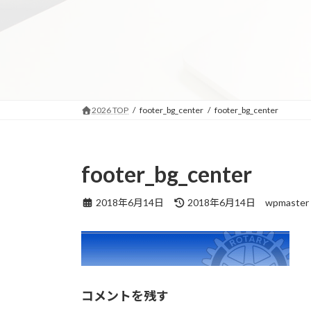
コ
ナ
ン
ビ
テ
ゲ
ン
ー
ツ
シ
へ
ョ
ス
ン
2026 TOP
footer_bg_center
footer_bg_center
キ
に
ッ
移
プ
動
footer_bg_center
最
2018年6月14日
2018年6月14日
wpmaster
終
更
新
日
時
:
コメントを残す