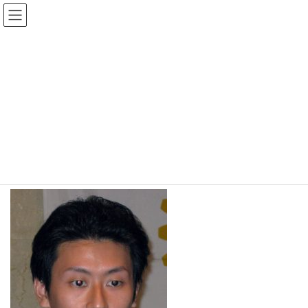
コ
ナ
ン
ビ
テ
ゲ
メディア
ン
ー
ツ
シ
へ
ョ
ス
ン
2026 TOP
chairman_5_osawa
chairman_5_osawa
キ
に
ッ
移
プ
動
chairman_5_osawa
最
2018年6月14日
2018年6月14日
wpmaster
終
更
新
日
時
: