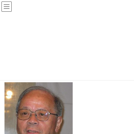
コ
ナ
ン
ビ
テ
ゲ
メディア
ン
ー
ツ
シ
へ
ョ
ス
ン
2026 TOP
chairman8.inomata
chairman8.inomata
キ
に
ッ
移
プ
動
chairman8.inomata
最
2018年6月14日
2018年6月14日
wpmaster
終
更
新
日
時
: