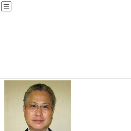
コ
ナ
ン
ビ
テ
ゲ
メディア
ン
ー
ツ
シ
へ
ョ
ス
ン
2026 TOP
chairman3.kabasawa
chairman3.kabasawa
キ
に
ッ
移
プ
動
chairman3.kabasawa
最
2018年6月14日
2018年6月14日
wpmaster
終
更
新
日
時
: