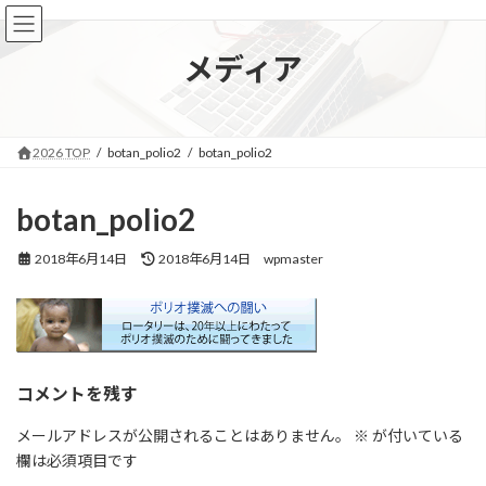
コ
ナ
ン
ビ
テ
ゲ
メディア
ン
ー
ツ
シ
へ
ョ
ス
ン
2026 TOP
botan_polio2
botan_polio2
キ
に
ッ
移
プ
動
botan_polio2
最
2018年6月14日
2018年6月14日
wpmaster
終
更
新
日
時
:
コメントを残す
メールアドレスが公開されることはありません。
※
が付いている
欄は必須項目です