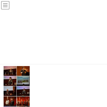
コ
ナ
ン
ビ
テ
ゲ
メディア
ン
ー
ツ
シ
へ
ョ
ス
ン
2026 TOP
blog-1117-0
blog-1117-0
キ
に
ッ
移
プ
動
blog-1117-0
最
2018年6月14日
2018年6月14日
wpmaster
終
更
新
日
時
: