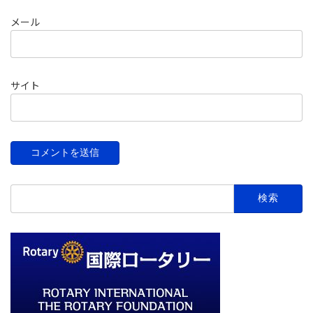
メール
サイト
検
索: