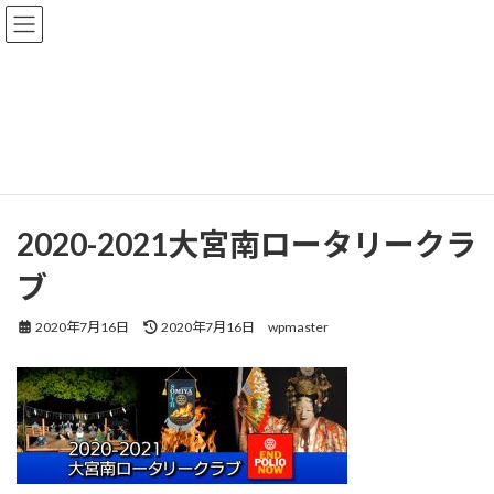
コ
ナ
ン
ビ
テ
ゲ
メディア
ン
ー
ツ
シ
へ
ョ
ス
ン
2026 TOP
2020-2021大宮南ロータリークラブ
キ
に
2020-2021大宮南ロータリークラブ
ッ
移
プ
動
2020-2021大宮南ロータリークラ
ブ
最
2020年7月16日
2020年7月16日
wpmaster
終
更
新
日
時
: