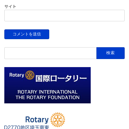
サイト
検
索: