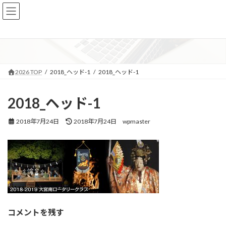
コ
ナ
ン
ビ
テ
ゲ
メディア
ン
ー
ツ
シ
へ
ョ
ス
ン
2026 TOP
2018_ヘッド-1
2018_ヘッド-1
キ
に
ッ
移
プ
動
2018_ヘッド-1
最
2018年7月24日
2018年7月24日
wpmaster
終
更
新
日
時
:
コメントを残す