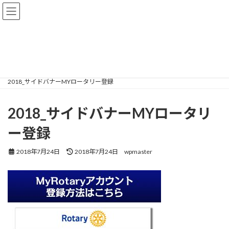
コ
ナ
ン
ビ
テ
ゲ
メディア
ン
ー
ツ
シ
へ
ョ
ス
ン
2026 TOP
2018_サイドバナーMYロータリー登録
キ
に
2018_サイドバナーMYロータリー登録
ッ
移
プ
動
2018_サイドバナーMYロータリ
ー登録
最
2018年7月24日
2018年7月24日
wpmaster
終
更
新
日
時
: