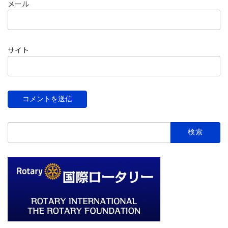
メール
サイト
検
索: