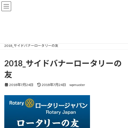
コ
ナ
ン
ビ
テ
ゲ
メディア
ン
ー
ツ
シ
へ
ョ
ス
ン
2026 TOP
2018_サイドバナーロータリーの友
キ
に
2018_サイドバナーロータリーの友
ッ
移
プ
動
2018_サイドバナーロータリーの
友
最
2018年7月24日
2018年7月24日
wpmaster
終
更
新
日
時
: