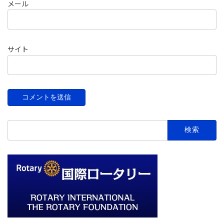
メール
サイト
検
索: