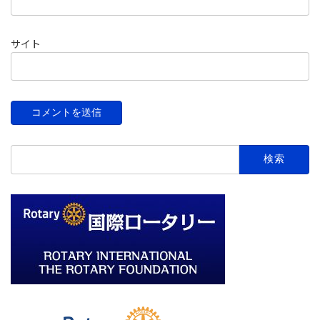
サイト
検
索: