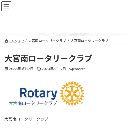
コ
ナ
ン
ビ
テ
ゲ
メディア
ン
ー
ツ
シ
へ
ョ
ス
ン
2026 TOP
大宮南ロータリークラブ
大宮南ロータリークラブ
キ
に
ッ
移
プ
動
大宮南ロータリークラブ
最
2023年3月17日
2023年3月17日
wpmaster
終
更
新
日
時
:
大宮南ロータリークラブ